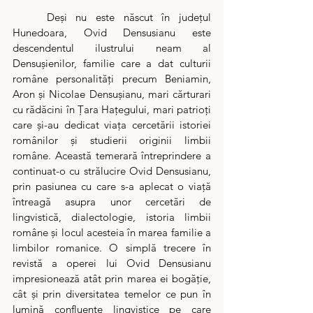
	Deși nu este născut în județul 
Hunedoara, Ovid Densusianu este 
descendentul ilustrului neam al 
Densușienilor, familie care a dat culturii 
române personalități precum Beniamin, 
Aron și Nicolae Densușianu, mari cărturari 
cu rădăcini în Țara Hațegului, mari patrioți 
care și-au dedicat viața cercetării istoriei 
românilor și studierii originii limbii 
române. Această temerară întreprindere a 
continuat-o cu strălucire Ovid Densusianu, 
prin pasiunea cu care s-a aplecat o viață 
întreagă asupra unor cercetări de 
lingvistică, dialectologie, istoria limbii 
române și locul acesteia în marea familie a 
limbilor romanice. O simplă trecere în 
revistă a operei lui Ovid Densusianu 
impresionează atât prin marea ei bogăție, 
cât și prin diversitatea temelor ce pun în 
lumină confluențe lingvistice pe care 