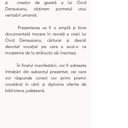
și  creator de gazetă a lui Ovid 
Densusianu, obținem portretul unui 
veritabil umanist. 
	Prezentarea va fi o amplă și bine 
documentată trecere în revistă a vieții lui 
Ovid Densusianu, cărturar și dascăl 
devotat vocației pe care a avut-o ca 
moștenire de la străluciții săi înaintași.    
	În finalul manifestării, vor fi adresate 
întrebări din subiectul prezentat, cei care 
vor răspunde corect vor primi premii 
constând în cărți și diplome oferite de 
biblioteca județeană.