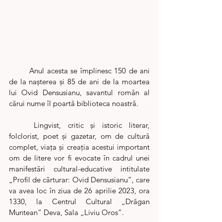
	Anul acesta se împlinesc 150 de ani 
de la nașterea și 85 de ani de la moartea 
lui Ovid Densusianu, savantul român al 
cărui nume îl poartă biblioteca noastră. 
	Lingvist, critic și istoric literar, 
folclorist, poet și gazetar, om de cultură 
complet, viața și creația acestui important 
om de litere vor fi evocate în cadrul unei 
manifestări cultural-educative intitulate 
„Profil de cărturar: Ovid Densusianu”, care 
va avea loc în ziua de 26 aprilie 2023, ora 
1330, la Centrul Cultural „Drăgan 
Muntean” Deva, Sala „Liviu Oros”.