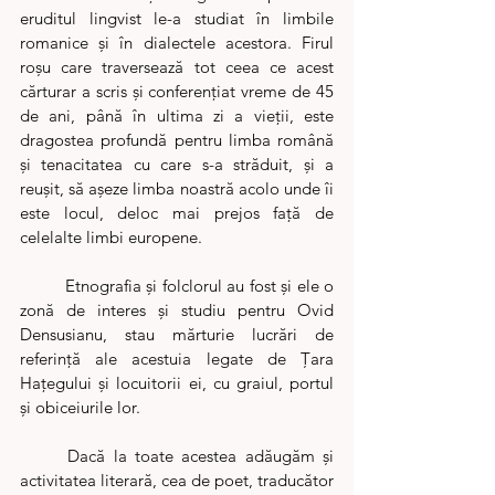
eruditul lingvist le-a studiat în limbile 
romanice și în dialectele acestora. Firul 
roșu care traversează tot ceea ce acest 
cărturar a scris și conferențiat vreme de 45 
de ani, până în ultima zi a vieții, este 
dragostea profundă pentru limba română 
și tenacitatea cu care s-a străduit, și a 
reușit, să așeze limba noastră acolo unde îi 
este locul, deloc mai prejos față de 
celelalte limbi europene. 
	Etnografia și folclorul au fost și ele o 
zonă de interes și studiu pentru Ovid 
Densusianu, stau mărturie lucrări de 
referință ale acestuia legate de Țara 
Hațegului și locuitorii ei, cu graiul, portul 
și obiceiurile lor. 
	Dacă la toate acestea adăugăm și 
activitatea literară, cea de poet, traducător 