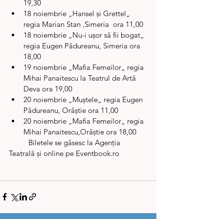
19,30
18 noiembrie „Hansel și Grettel„ 
regia Marian Stan ,Simeria  ora 11,00
18 noiembrie „Nu-i ușor să fii bogat„ 
regia Eugen Pădureanu, Simeria ora 
18,00
19 noiembrie „Mafia Femeilor„ regia 
Mihai Panaitescu la Teatrul de Artă 
Deva ora 19,00
20 noiembrie „Muștele„ regia Eugen 
Pădureanu, Orăștie ora 11,00
20 noiembrie „Mafia Femeilor„ regia 
Mihai Panaitescu,Orăștie ora 18,00
	Biletele se găsesc la Agenția 
Teatrală și online pe Eventbook.ro