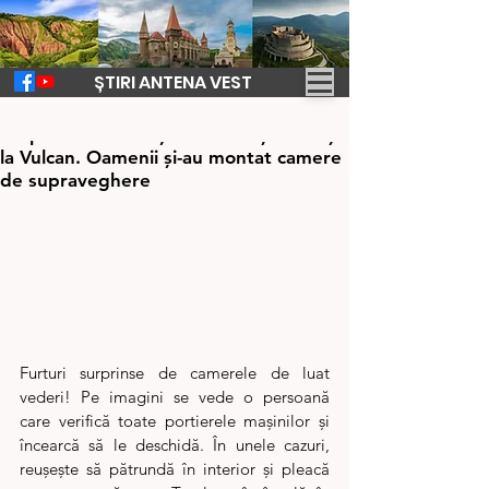
ȘTIRI ANTENA VEST
30 oct. 2025
1 min de citit
Proprietarii de mașini terorizați de hoți
la Vulcan. Oamenii și-au montat camere
de supraveghere
Furturi surprinse de camerele de luat 
vederi! Pe imagini se vede o persoană 
care verifică toate portierele mașinilor și 
încearcă să le deschidă. În unele cazuri, 
reușește să pătrundă în interior și pleacă 