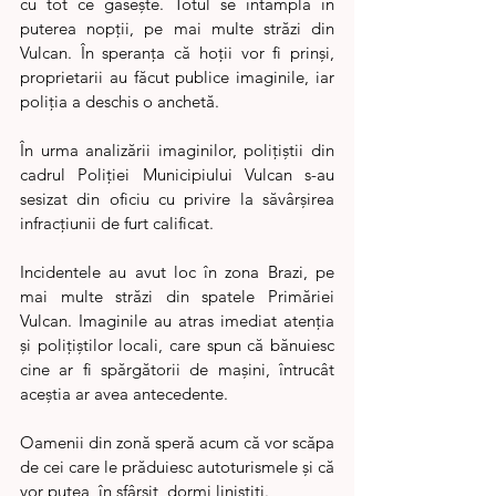
cu tot ce găsește. Totul se întâmplă în 
puterea nopții, pe mai multe străzi din 
Vulcan. În speranța că hoții vor fi prinși, 
proprietarii au făcut publice imaginile, iar 
poliția a deschis o anchetă.
În urma analizării imaginilor, polițiștii din 
cadrul Poliției Municipiului Vulcan s-au 
sesizat din oficiu cu privire la săvârșirea 
infracțiunii de furt calificat.
Incidentele au avut loc în zona Brazi, pe 
mai multe străzi din spatele Primăriei 
Vulcan. Imaginile au atras imediat atenția 
și polițiștilor locali, care spun că bănuiesc 
cine ar fi spărgătorii de mașini, întrucât 
aceștia ar avea antecedente.
Oamenii din zonă speră acum că vor scăpa 
de cei care le prăduiesc autoturismele și că 
vor putea, în sfârșit, dormi liniștiți.