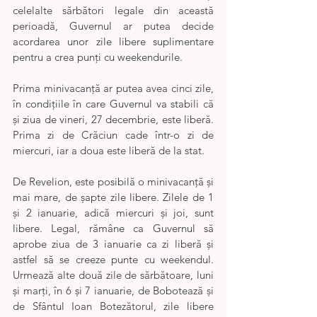
celelalte sărbători legale din această 
perioadă, Guvernul ar putea decide 
acordarea unor zile libere suplimentare 
pentru a crea punți cu weekendurile.
Prima minivacanță ar putea avea cinci zile, 
în condițiile în care Guvernul va stabili că 
și ziua de vineri, 27 decembrie, este liberă. 
Prima zi de Crăciun cade într-o zi de 
miercuri, iar a doua este liberă de la stat.
De Revelion, este posibilă o minivacanță și 
mai mare, de șapte zile libere. Zilele de 1 
și 2 ianuarie, adică miercuri și joi, sunt 
libere. Legal, rămâne ca Guvernul să 
aprobe ziua de 3 ianuarie ca zi liberă și 
astfel să se creeze punte cu weekendul. 
Urmează alte două zile de sărbătoare, luni 
și marți, în 6 și 7 ianuarie, de Bobotează și 
de Sfântul Ioan Botezătorul, zile libere 