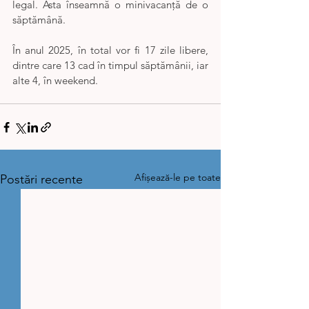
legal. Asta înseamnă o minivacanță de o 
săptămână.
În anul 2025, în total vor fi 17 zile libere, 
dintre care 13 cad în timpul săptămânii, iar 
alte 4, în weekend.
Afișează-le pe toate
Postări recente