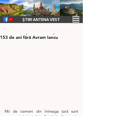
ȘTIRI ANTENA VEST
5 sept. 2025
1 min de citit
Serbările Naționale de la Țebea 2025.
153 de ani fără Avram Iancu
Mii de oameni din întreaga țară sunt 