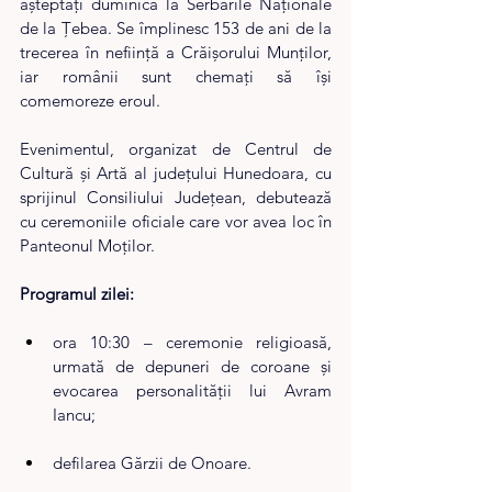
așteptați duminică la Serbările Naționale 
de la Țebea. Se împlinesc 153 de ani de la 
trecerea în neființă a Crăișorului Munților, 
iar românii sunt chemați să își 
comemoreze eroul.
Evenimentul, organizat de Centrul de 
Cultură și Artă al județului Hunedoara, cu 
sprijinul Consiliului Județean, debutează 
cu ceremoniile oficiale care vor avea loc în 
Panteonul Moților.
Programul zilei:
ora 10:30 – ceremonie religioasă, 
urmată de depuneri de coroane și 
evocarea personalității lui Avram 
Iancu;
defilarea Gărzii de Onoare.