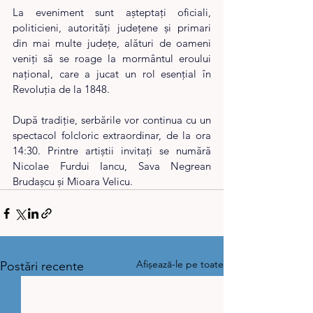
La eveniment sunt așteptați oficiali, 
politicieni, autorități județene și primari 
din mai multe județe, alături de oameni 
veniți să se roage la mormântul eroului 
național, care a jucat un rol esențial în 
Revoluția de la 1848.
După tradiție, serbările vor continua cu un 
spectacol folcloric extraordinar, de la ora 
14:30. Printre artiștii invitați se numără 
Nicolae Furdui Iancu, Sava Negrean 
Brudașcu și Mioara Velicu.
Afișează-le pe toate
Postări recente