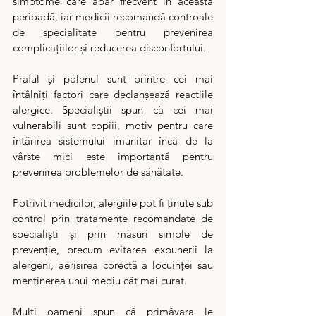
simptome care apar frecvent în această 
perioadă, iar medicii recomandă controale 
de specialitate pentru prevenirea 
complicațiilor și reducerea disconfortului.
Praful și polenul sunt printre cei mai 
întâlniți factori care declanșează reacțiile 
alergice. Specialiștii spun că cei mai 
vulnerabili sunt copiii, motiv pentru care 
întărirea sistemului imunitar încă de la 
vârste mici este importantă pentru 
prevenirea problemelor de sănătate.
Potrivit medicilor, alergiile pot fi ținute sub 
control prin tratamente recomandate de 
specialiști și prin măsuri simple de 
prevenție, precum evitarea expunerii la 
alergeni, aerisirea corectă a locuinței sau 
menținerea unui mediu cât mai curat.
Mulți oameni spun că primăvara le 