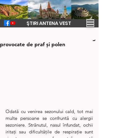
ȘTIRI ANTENA VEST
7 mai
1 min de citit
Sezonul cald aduce tot mai multe alergii
provocate de praf și polen
Odată cu venirea sezonului cald, tot mai 
multe persoane se confruntă cu alergii 
sezoniere. Strănutul, nasul înfundat, ochii 
iritați sau dificultățile de respirație sunt 