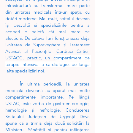
infrastructură au transformat mare parte 
din unitatea medicală într-un spaţiu cu 
dotări moderne. Mai mult, spitalul devean 
își dezvoltă și specializările pentru a 
acoperi o paletă cât mai mare de 
afecțiuni. De câteva luni funcționează deja 
Unitatea de Supraveghere și Tratament 
Avansat al Pacienților Cardiaci Critici, 
USTACC, practic, un c
ompartiment de 
terapie intensivă la cardiologie, pe lângă 
 alte specializări noi. 
În ultima perioadă, la unitatea 
medicală deveană au apărut mai multe 
compartimente importante. Pe lângă 
USTAC, este vorba de gastroenterologie, 
hemologie şi nefrologie. Conducerea 
Spitalului Judeţean de Urgenţă Deva 
spune că a trimis deja două solicitări la 
Ministerul Sănătăţii şi pentru înfiinţarea 