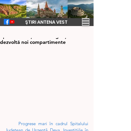
ȘTIRI ANTENA VEST
22 feb. 2024
2 min de citit
Spitalul Judeţean de Urgenţă Deva
dezvoltă noi compartimente
Progrese mari în cadrul Spitalului 
Judeţean de Urgenţă Deva. Investițiile în 