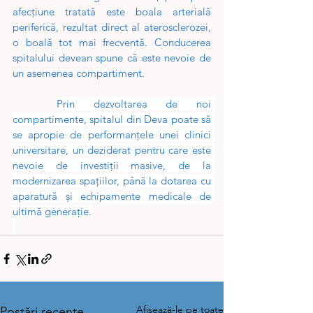
afecțiune tratată este boala arterială 
periferică, rezultat direct al aterosclerozei, 
o boală tot mai frecventă. Conducerea 
spitalului devean spune că este nevoie de 
un asemenea compartiment.
Prin dezvoltarea de noi 
compartimente, spitalul din Deva poate să 
se apropie de performanțele unei clinici 
universitare, un deziderat pentru care este 
nevoie de investiții masive, de la 
modernizarea spațiilor, până la dotarea cu 
aparatură și echipamente medicale de 
ultimă generație.
Afișează-le pe toate
Postări recente