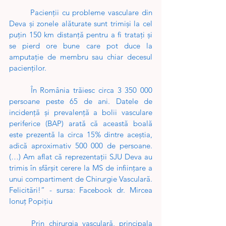
Pacienții cu probleme vasculare din 
Deva și zonele alăturate sunt trimiși la cel 
puțin 150 km distanță pentru a fi tratați și 
se pierd ore bune care pot duce la 
amputație de membru sau chiar decesul 
pacienţilor.
În România trăiesc circa 3 350 000 
persoane peste 65 de ani. Datele de 
incidență și prevalență a bolii vasculare 
periferice (BAP) arată că această boală 
este prezentă la circa 15% dintre aceștia, 
adică aproximativ 500 000 de persoane. 
(…) Am aflat că reprezentații SJU Deva au 
trimis în sfârșit cerere la MS de inființare a 
unui compartiment de Chirurgie Vasculară. 
Felicitări!” - sursa: Facebook dr. Mircea 
Ionuț Popițiu
Prin chirurgia vasculară, principala 