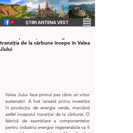
ȘTIRI ANTENA VEST
8 mar. 2025
2 min de citit
Start la producția de energie verde –
tranziția de la cărbune începe în Valea
Jiului
Valea Jiului face primul pas către un viitor 
sustenabil. A fost lansată prima investiție 
în producția de energie verde, marcând 
astfel începutul tranziției de la cărbune. O 
fabrică de asamblare a componentelor 
pentru industria energiei regenerabile va fi 