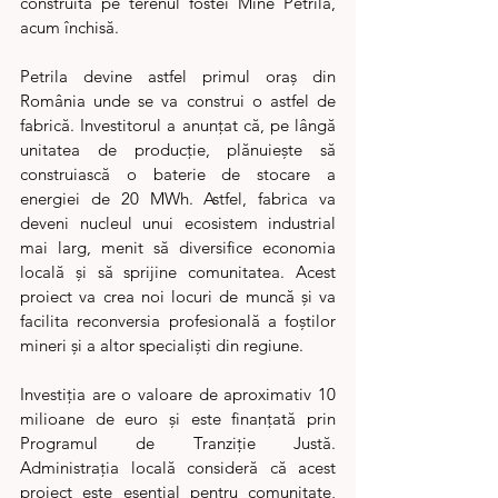
construită pe terenul fostei Mine Petrila, 
acum închisă.
Petrila devine astfel primul oraș din 
România unde se va construi o astfel de 
fabrică. Investitorul a anunțat că, pe lângă 
unitatea de producție, plănuiește să 
construiască o baterie de stocare a 
energiei de 20 MWh. Astfel, fabrica va 
deveni nucleul unui ecosistem industrial 
mai larg, menit să diversifice economia 
locală și să sprijine comunitatea. Acest 
proiect va crea noi locuri de muncă și va 
facilita reconversia profesională a foștilor 
mineri și a altor specialiști din regiune.
Investiția are o valoare de aproximativ 10 
milioane de euro și este finanțată prin 
Programul de Tranziție Justă. 
Administrația locală consideră că acest 
proiect este esențial pentru comunitate, 