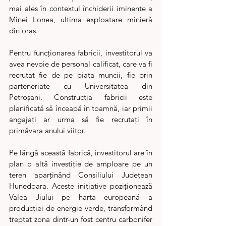
mai ales în contextul închiderii iminente a 
Minei Lonea, ultima exploatare minieră 
din oraș.
Pentru funcționarea fabricii, investitorul va 
avea nevoie de personal calificat, care va fi 
recrutat fie de pe piața muncii, fie prin 
parteneriate cu Universitatea din 
Petroșani. Construcția fabricii este 
planificată să înceapă în toamnă, iar primii 
angajați ar urma să fie recrutați în 
primăvara anului viitor.
Pe lângă această fabrică, investitorul are în 
plan o altă investiție de amploare pe un 
teren aparținând Consiliului Județean 
Hunedoara. Aceste inițiative poziționează 
Valea Jiului pe harta europeană a 
producției de energie verde, transformând 
treptat zona dintr-un fost centru carbonifer 