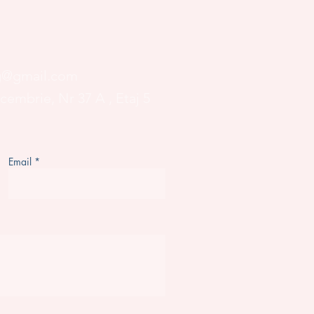
og@gmail.com
ecembrie, Nr 37 A
, Etaj 5
Email