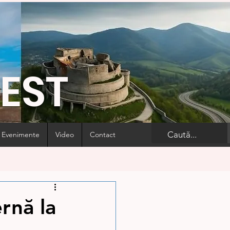
VEST
Evenimente
Video
Contact
rnă la