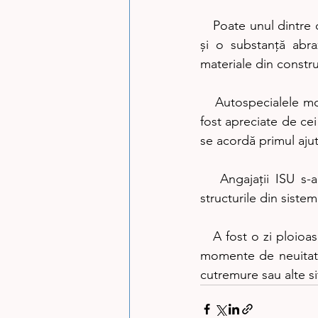
   Poate unul dintre cele mai așteptate momente a fost demonstrația cu perforatorul cu apă 
și o substanță abra
materiale din construc
   Autospecialele moderne și mijloacele de intervenție ale pompierilor în diferite situații au 
fost apreciate de cei
se acordă primul aju
   Angajații ISU s-au pregătit din timp pentru această demonstrație, susținută de toate 
structurile din sistem
   A fost o zi ploioasă, dar asta nu i-a împiedicat pe cei veniți la această acțiune să savureze 
momente de neuitat și
cutremure sau alte si