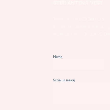
STIRI ANTENA VEST
Telefon:
+40723 360 075
Email:
stiriantenavest.bl
Adresa: Deva, B-dul 22 D
Nume
Scrie un mesaj