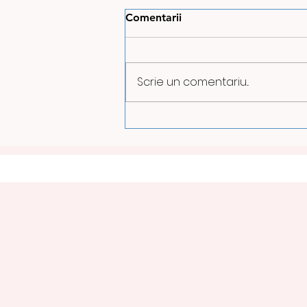
Comentarii
Scrie un comentariu...
CENTRALA ELECTRICĂ
MASS MINTIA, GATA
PENTRU PROBELE DE
PRODUCȚIE