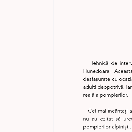
   Tehnică de intervenție de ultimă generație la Inspectoratul pentru Situații de Urgență 
Hunedoara. Aceasta 
desfașurate cu ocazia 
adulți deopotrivă, iar 
reală a pompierilor.
   Cei mai încântați au fost cei mici. Au vizitat cu atenție standurile, mașinile de intervenție și 
nu au ezitat să urc
pompierilor alpiniști.