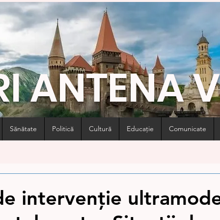
RI ANTENA 
Sănătate
Politică
Cultură
Educație
Comunicate
de intervenție ultramode