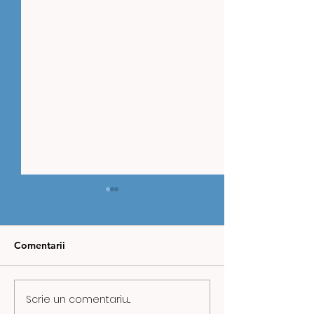
Comentarii
Scrie un comentariu...
ZIUA MINERULUI,
CAZ REVOLTĂT