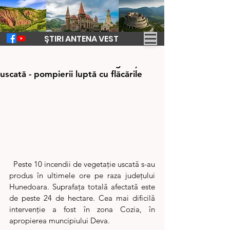
ȘTIRI ANTENA VEST
1 mar. 2024
1 min de citit
Tot mai multe incendii de vegetație
uscată - pompierii luptă cu flăcările
  Peste 10 incendii de vegetație uscată s-au 
produs în ultimele ore pe raza județului 
Hunedoara. Suprafața totală afectată este 
de peste 24 de hectare. Cea mai dificilă 
intervenție a fost în zona Cozia, în 
apropierea muncipiului Deva.