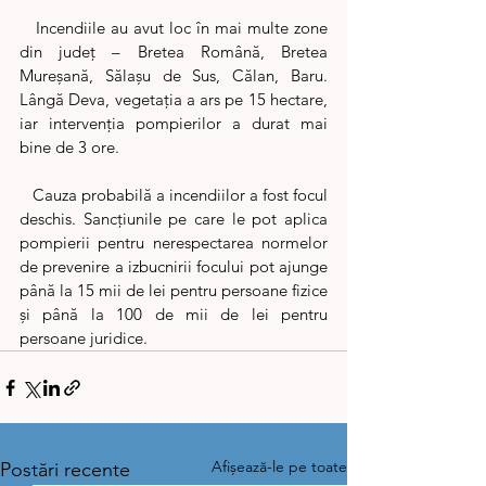
   Incendiile au avut loc în mai multe zone 
din județ – Bretea Română, Bretea 
Mureșană, Sălașu de Sus, Călan, Baru. 
Lângă Deva, vegetația a ars pe 15 hectare, 
iar intervenția pompierilor a durat mai 
bine de 3 ore. 
   Cauza probabilă a incendiilor a fost focul 
deschis. Sancțiunile pe care le pot aplica 
pompierii pentru nerespectarea normelor 
de prevenire a izbucnirii focului pot ajunge 
până la 15 mii de lei pentru persoane fizice 
și până la 100 de mii de lei pentru 
persoane juridice.
Afișează-le pe toate
Postări recente