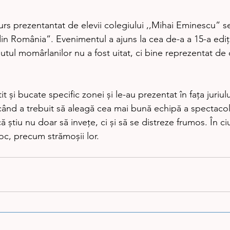
 din România”. Evenimentul a ajuns la cea de-a a 15-a ediţi
nutul momârlanilor nu a fost uitat, ci bine reprezentat de 
ând a trebuit să aleagă cea mai bună echipă a spectacolul
 ştiu nu doar să inveţe, ci şi să se distreze frumos. În ciu
foc, precum strămoşii lor.