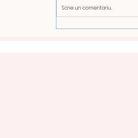
Scrie un comentariu...
ILUMINATUL PUBLIC VA FI
REDUS PE TIMPUL NOPȚII
LA PETROȘANI