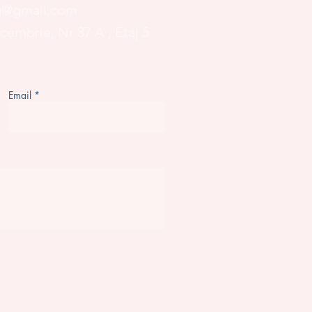
og@gmail.com
ecembrie, Nr 37 A
, Etaj 5
Email