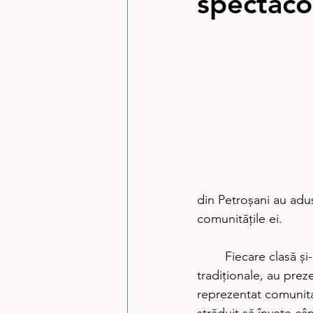
spectacol
din Petroșani au adus
comunităţile ei. 
	Fiecare clasă şi-a ales o anumită zonă etnografică a ţării şi, îmbrăcaţi în costume 
tradiționale, au prez
reprezentat comunita