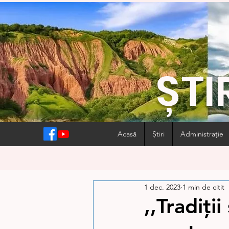
ȘTI
Acasă
Știri
Administrație
1 dec. 2023
1 min de citit
,,Tradiţi