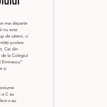
iului
Şi nu este 
p de săteni, ci 
nităţi școlare 
ţ. Cei din 
 de la Colegiul 
ai Eminescu” 
e şi 
X-a C au 
evii s-au 