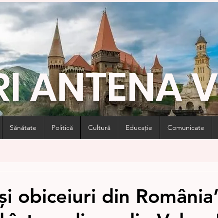
RI ANTENA 
Sănătate
Politică
Cultură
Educație
Comunicate
i şi obiceiuri din România