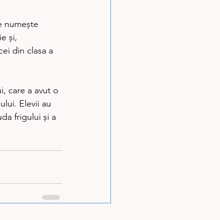
e și, 
cei din clasa a 
ui. Elevii au 
da frigului şi a 