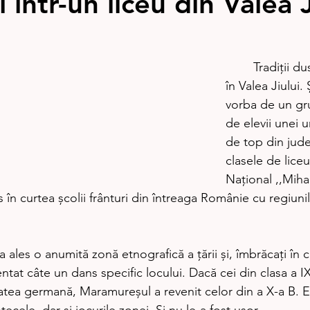
 într-un liceu din Valea J
	Tradiţii duse mai departe 
în Valea Jiului. 
vorba de un gru
de elevii unei u
de top din jude
clasele de liceu
Național ,,Mih
 în curtea şcolii frânturi din întreaga Românie cu regiunil
entat câte un dans specific locului. Dacă cei din clasa a I
tea germană, Maramureşul a revenit celor din a X-a B. El