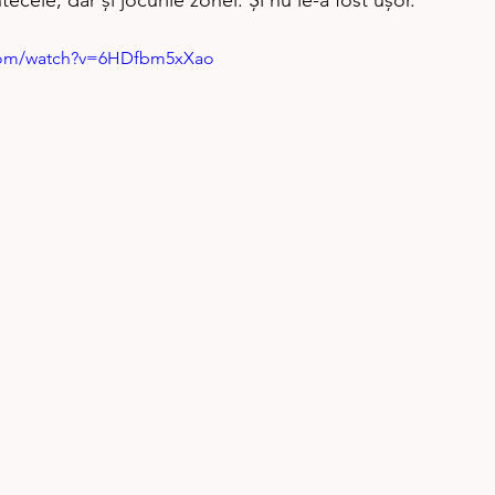
tecele, dar şi jocurile zonei. Şi nu le-a fost uşor. 
.com/watch?v=6HDfbm5xXao