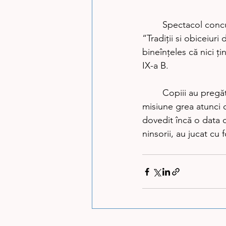
	Spectacol concurs prezentantat de elevii colegiului ,,Mihai Eminescu” se numeşte 
“Tradiţii si obiceiuri
bineînţeles că nici ţi
IX-a B. 
	Copiii au pregătit şi bucate specific zonei şi le-au prezentat în faţa juriului, care a avut o 
misiune grea atunci c
dovedit încă o data că
ninsorii, au jucat cu 