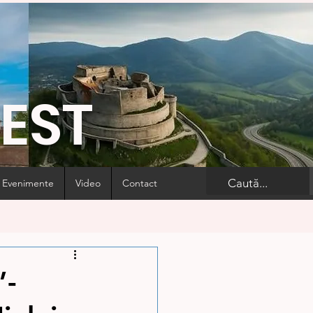
VEST
Evenimente
Video
Contact
”-