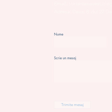
Email:
stiriantenavest.bl
Adresa: Deva, B-dul 22 D
Nume
Scrie un mesaj
Trimite mesaj