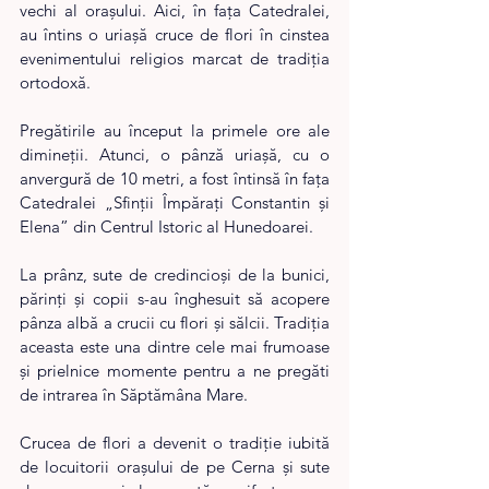
vechi al orașului. Aici, în fața Catedralei, 
au întins o uriașă cruce de flori în cinstea 
evenimentului religios marcat de tradiția 
ortodoxă.
​Pregătirile au început la primele ore ale 
dimineţii. Atunci, o pânză uriaşă, cu o 
anvergură de 10 metri, a fost întinsă în fața 
Catedralei „Sfinţii Împăraţi Constantin şi 
Elena” din Centrul Istoric al Hunedoarei.
​La prânz, sute de credincioși de la bunici, 
părinţi şi copii s-au înghesuit să acopere 
pânza albă a crucii cu flori şi sălcii. Tradiția 
aceasta este una dintre cele mai frumoase 
şi prielnice momente pentru a ne pregăti 
de intrarea în Săptămâna Mare.
​Crucea de flori a devenit o tradiţie iubită 
de locuitorii oraşului de pe Cerna şi sute 