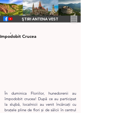
ȘTIRI ANTENA VEST
14 apr. 2025
1 min de citit
Tradiție la Hunedoara. Hunedorenii au
împodobit Crucea
În duminica Floriilor, hunedorenii au 
împodobit crucea! După ce au participat 
la slujbă, localnicii au venit încărcați cu 
brațele pline de flori şi de sălcii în centrul 