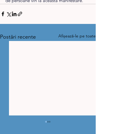
de persoane vin la această manifestare.
Afișează-le pe toate
Postări recente