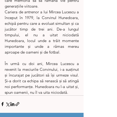
care memoria sa să rămână vie pentru 
generațiile viitoare.
Cariera de antrenor a lui Mircea Lucescu a 
început în 1979, la Corvinul Hunedoara, 
echipă pentru care a evoluat simultan și ca 
jucător timp de trei ani. De-a lungul 
timpului, el nu a uitat niciodată 
Hunedoara, locul unde a trăit momente 
importante și unde a rămas mereu 
aproape de oameni și de fotbal.
În urmă cu doi ani, Mircea Lucescu a 
revenit la meciurile Corvinului, i-a susținut 
și încurajat pe jucători să își urmeze visul. 
Și-a dorit ca echipa să renască și să atingă 
noi performanțe. Hunedoara nu l-a uitat și, 
spun oamenii, nu îl va uita niciodată.