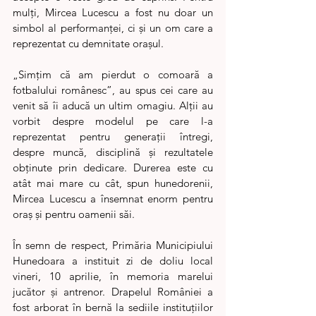
mulți, Mircea Lucescu a fost nu doar un 
simbol al performanței, ci și un om care a 
reprezentat cu demnitate orașul.
„Simțim că am pierdut o comoară a 
fotbalului românesc”, au spus cei care au 
venit să îi aducă un ultim omagiu. Alții au 
vorbit despre modelul pe care l-a 
reprezentat pentru generații întregi, 
despre muncă, disciplină și rezultatele 
obținute prin dedicare. Durerea este cu 
atât mai mare cu cât, spun hunedorenii, 
Mircea Lucescu a însemnat enorm pentru 
oraș și pentru oamenii săi.
În semn de respect, Primăria Municipiului 
Hunedoara a instituit zi de doliu local 
vineri, 10 aprilie, în memoria marelui 
jucător și antrenor. Drapelul României a 
fost arborat în bernă la sediile instituțiilor 