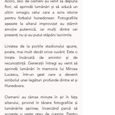
Acolo, zeci de oameni au venit să depună 
flori, să aprindă lumânări și să aducă un 
ultim omagiu celui care a scris istorie 
pentru fotbalul hunedorean. Fotografiile 
așezate la altarul improvizat au stârnit 
emoție puternică, iar mulți dintre cei 
prezenți nu și-au putut stăpâni lacrimile.
Liniștea de la porțile stadionului spune, 
poate, mai mult decât orice cuvânt. Este o 
liniște încărcată de amintiri și de 
recunoștință. Generații întregi au venit să 
aprindă lumânări în memoria lui Mircea 
Lucescu, într-un gest care a devenit 
simbolul unei legături profunde dintre el și 
Hunedoara.
Oamenii au rămas minute în șir în fața 
altarului, privind în tăcere fotografiile și 
lumânările aprinse, încercând parcă să 
accepte o veste greu de cuprins. Pentru 