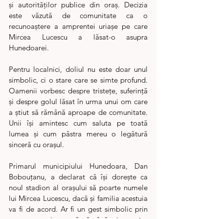
și autorităților publice din oraș. Decizia 
este văzută de comunitate ca o 
recunoaștere a amprentei uriașe pe care 
Mircea Lucescu a lăsat-o asupra 
Hunedoarei.
Pentru localnici, doliul nu este doar unul 
simbolic, ci o stare care se simte profund. 
Oamenii vorbesc despre tristețe, suferință 
și despre golul lăsat în urma unui om care 
a știut să rămână aproape de comunitate. 
Unii își amintesc cum saluta pe toată 
lumea și cum păstra mereu o legătură 
sinceră cu orașul.
Primarul municipiului Hunedoara, Dan 
Bobouțanu, a declarat că își dorește ca 
noul stadion al orașului să poarte numele 
lui Mircea Lucescu, dacă și familia acestuia 
va fi de acord. Ar fi un gest simbolic prin 