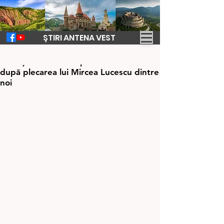
ȘTIRI ANTENA VEST
15 apr.
2 min de citit
Tristețea s-a abătut peste hunedoreni
după plecarea lui Mircea Lucescu dintre
noi