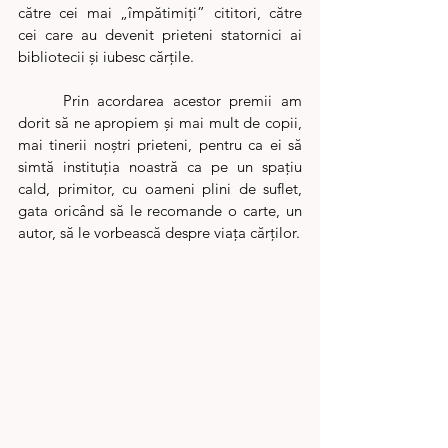
către cei mai „împătimiți” cititori, către 
cei care au devenit prieteni statornici ai 
bibliotecii și iubesc cărțile. 
	Prin acordarea acestor premii am 
dorit să ne apropiem și mai mult de copii, 
mai tinerii noștri prieteni, pentru ca ei să 
simtă instituția noastră ca pe un spațiu 
cald, primitor, cu oameni plini de suflet, 
gata oricând să le recomande o carte, un 
autor, să le vorbească despre viața cărților. 