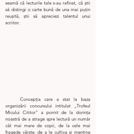
seamă că lecturile tale s-au rafinat, că știi 
să distingi o carte bună de una mai puțin 
reușită, știi să apreciezi talentul unui 
scriitor.  
	Concepția care a stat la baza 
organizării concursului intitulat „Trofeul 
Micului Cititor” a pornit de la dorința 
noastră de a atrage spre lectură un număr 
cât mai mare de copii, de la cele mai 
fragede vârste, de a le cultiva și menține 