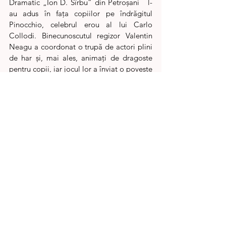
Dramatic „Ion D. Sîrbu” din Petroșani   l-
au adus în fața copiilor pe îndrăgitul 
Pinocchio, celebrul erou al lui Carlo 
Collodi. Binecunoscutul regizor Valentin 
Neagu a coordonat o trupă de actori plini 
de har și, mai ales, animați de dragoste 
pentru copii, iar jocul lor a înviat o poveste 
care e iubită de generații de copii din 
toată lumea. 
	Încă de la intrarea în Centrul 
Cultural „Drăgan Muntean” Deva, copiii 
au avut surpriza să întâlnească statui 
vivante, care au executat grațioase numere 
coregrafice și au interacționat cu copiii.
	Totodată, le-am pregătit o surpriză 
celor mai mici cititori, toți participanții au 
primit dulciuri, cărți și baloane 
personalizate.