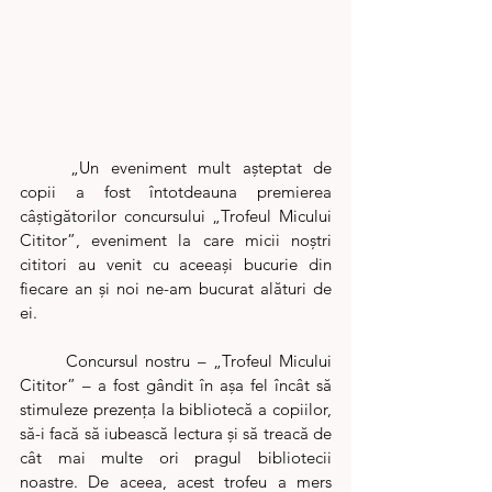
	„Un eveniment mult așteptat de 
copii a fost întotdeauna premierea 
câștigătorilor concursului „Trofeul Micului 
Cititor”, eveniment la care micii noștri 
cititori au venit cu aceeași bucurie din 
fiecare an și noi ne-am bucurat alături de 
ei.  
	Concursul nostru – „Trofeul Micului 
Cititor” – a fost gândit în așa fel încât să 
stimuleze prezența la bibliotecă a copiilor, 
să-i facă să iubească lectura și să treacă de 
cât mai multe ori pragul bibliotecii 
noastre. De aceea, acest trofeu a mers 