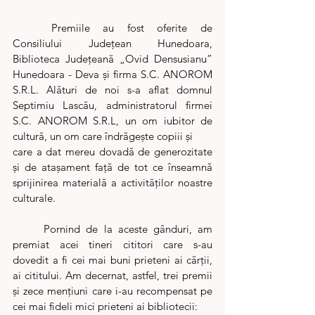
	Premiile au fost oferite de 
Consiliului Județean Hunedoara, 
Biblioteca Județeană „Ovid Densusianu” 
Hunedoara - Deva și firma S.C. ANOROM 
S.R.L. Alături de noi s-a aflat domnul 
Septimiu Lascău, administratorul firmei 
S.C. ANOROM S.R.L, un om iubitor de 
cultură, un om care îndrăgește copiii și 
care a dat mereu dovadă de generozitate 
și de atașament față de tot ce înseamnă 
sprijinirea materială a activităților noastre 
culturale. 
	Pornind de la aceste gânduri, am 
premiat acei tineri cititori care s-au 
dovedit a fi cei mai buni prieteni ai cărții, 
ai cititului. Am decernat, astfel, trei premii 
și zece mențiuni care i-au recompensat pe 
cei mai fideli mici prieteni ai bibliotecii: 