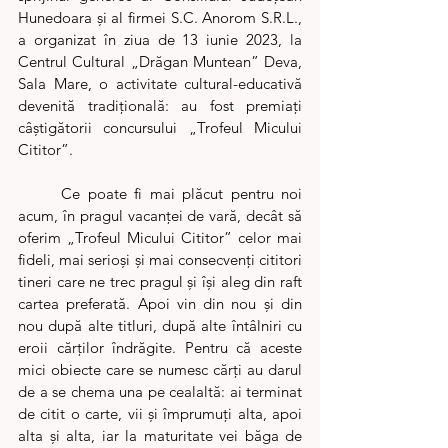
Hunedoara și al firmei S.C. Anorom S.R.L., 
a organizat în ziua de 13 iunie 2023, la 
Centrul Cultural „Drăgan Muntean” Deva, 
Sala Mare, o activitate cultural-educativă 
devenită tradițională: au fost premiați 
câștigătorii concursului „Trofeul Micului 
Cititor”. 
	Ce poate fi mai plăcut pentru noi 
acum, în pragul vacanței de vară, decât să 
oferim „Trofeul Micului Cititor” celor mai 
fideli, mai serioși și mai consecvenți cititori 
tineri care ne trec pragul și își aleg din raft 
cartea preferată. Apoi vin din nou și din 
nou după alte titluri, după alte întâlniri cu 
eroii cărților îndrăgite. Pentru că aceste 
mici obiecte care se numesc cărți au darul 
de a se chema una pe cealaltă: ai terminat 
de citit o carte, vii și împrumuți alta, apoi 
alta și alta, iar la maturitate vei băga de 