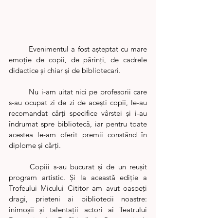
	Evenimentul a fost așteptat cu mare 
emoție de copii, de părinți, de cadrele 
didactice și chiar și de bibliotecari. 
	Nu i-am uitat nici pe profesorii care 
s-au ocupat zi de zi de acești copii, le-au 
recomandat cărți specifice vârstei și i-au 
îndrumat spre bibliotecă, iar pentru toate 
acestea le-am oferit premii constând în 
diplome și cărți.
	Copiii s-au bucurat și de un reușit 
program artistic. Și la această ediție a 
Trofeului Micului Cititor am avut oaspeți 
dragi, prieteni ai bibliotecii noastre: 
inimoșii și talentații actori ai Teatrului 