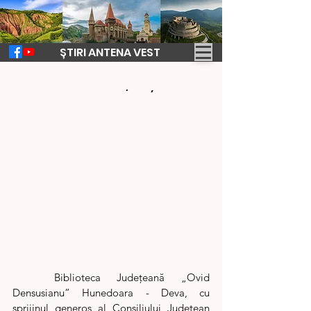
ȘTIRI ANTENA VEST
27 iun. 2023
4 min de citit
Trofeul Micului Cititor”, ediția 2023
	Biblioteca Județeană „Ovid 
Densusianu” Hunedoara - Deva, cu 
sprijinul generos al Consiliului Județean 