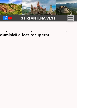
ȘTIRI ANTENA VEST
27 iul. 2023
1 min de citit
Trupul neînsuflețit al medicului dispărut
duminică a fost recuperat.