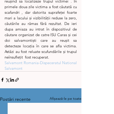
reușind sa localizeze trupul victimei . În 
primele doua zile victima a fost căutată cu 
scafandri , dar datorita suprafeței foarte 
mari a lacului și vizibilității reduse la zero, 
căutările au rămas fără rezultat. De ieri 
dupa amiaza au intrat în dispozitivul de 
căutare organizat de catre ISU Caras și cei 
doi salvamontiști care au reușit sa 
detecteze locația în care se afla victima. 
Astăzi au fost reluate scufundările și trupul 
neînsuflețit  fost recuperat.
Salvamont Romania-Dispeceratul National 
Salvamont
Afișează-le pe toate
Postări recente