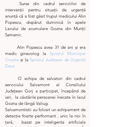
	Surse din cadrul serviciilor de 
intervenții pentru situații de urgență 
anunță că a fost găsit trupul medicului Alin 
Popescu, dispărut duminică în apele 
Lacului de acumulare Gozna din Munții 
Semenic. 
	Alin Popescu avea 31 de ani și era 
medic ginecolog la 
Spitalul Municipal 
Orastie
 și la 
Spitalul Județean de Urgență 
Deva
	O echipa de salvatori din cadrul 
serviciului Salvamont al Consiliului 
Județean Gorj a participat, începând de 
ieri,  la căutările persoanei înecate în lacul 
Gozna de lângă Valiug. 
Salvamontistii au folosit un echipament de 
detecție foarte performant , unic la noi în 
țară,  bazat pe inteligenta artificiala 