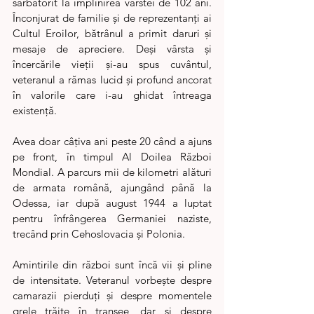
sărbătorit la împlinirea vârstei de 102 ani. 
Înconjurat de familie și de reprezentanți ai 
Cultul Eroilor, bătrânul a primit daruri și 
mesaje de apreciere. Deși vârsta și 
încercările vieții și-au spus cuvântul, 
veteranul a rămas lucid și profund ancorat 
în valorile care i-au ghidat întreaga 
existență.
Avea doar câțiva ani peste 20 când a ajuns 
pe front, în timpul Al Doilea Război 
Mondial. A parcurs mii de kilometri alături 
de armata română, ajungând până la 
Odessa, iar după august 1944 a luptat 
pentru înfrângerea Germaniei naziste, 
trecând prin Cehoslovacia și Polonia.
Amintirile din război sunt încă vii și pline 
de intensitate. Veteranul vorbește despre 
camarazii pierduți și despre momentele 
grele trăite în tranșee, dar și despre 