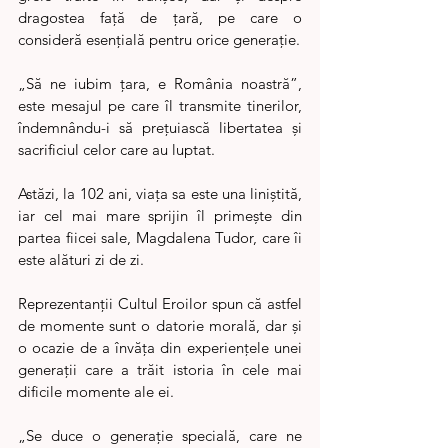
dragostea față de țară, pe care o 
consideră esențială pentru orice generație.
„Să ne iubim țara, e România noastră”, 
este mesajul pe care îl transmite tinerilor, 
îndemnându-i să prețuiască libertatea și 
sacrificiul celor care au luptat.
Astăzi, la 102 ani, viața sa este una liniștită, 
iar cel mai mare sprijin îl primește din 
partea fiicei sale, Magdalena Tudor, care îi 
este alături zi de zi.
Reprezentanții Cultul Eroilor spun că astfel 
de momente sunt o datorie morală, dar și 
o ocazie de a învăța din experiențele unei 
generații care a trăit istoria în cele mai 
dificile momente ale ei.
„Se duce o generație specială, care ne 