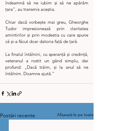
îndeamnă să ne iubim și să ne apărăm 
țara”, au transmis aceștia.
Chiar dacă vorbește mai greu, Gheorghe 
Tudor impresionează prin claritatea 
amintirilor și prin modestia cu care spune 
că și-a făcut doar datoria față de țară.
La finalul întâlnirii, cu speranță și credință, 
veteranul a rostit un gând simplu, dar 
profund: „Dacă trăim, și la anul să ne 
întâlnim. Doamne ajută.”
Afișează-le pe toate
Postări recente