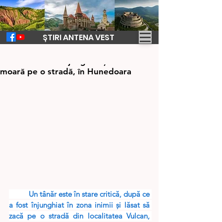
ȘTIRI ANTENA VEST
7 mai 2024
1 min de citit
Un tânăr a fost înjunghiat și lăsat să
moară pe o stradă, în Hunedoara
Un tânăr este în stare critică, după ce 
a fost înjunghiat în zona inimii și lăsat să 
zacă pe o stradă din localitatea Vulcan, 