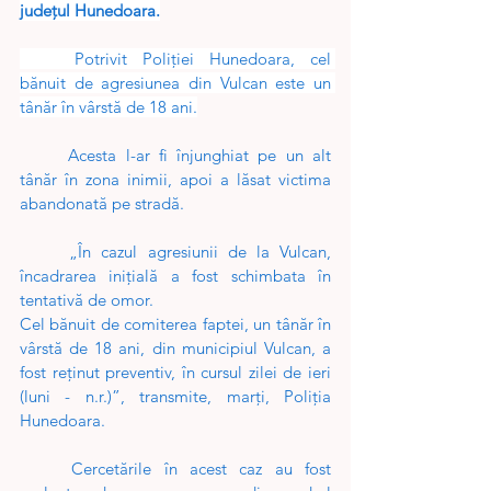
județul Hunedoara.
	Potrivit Poliției 
Hunedoara
, cel 
bănuit de agresiunea din Vulcan este un 
tânăr în vârstă de 18 ani.
	Acesta l-ar fi înjunghiat pe un alt 
tânăr în zona inimii, apoi a lăsat victima 
abandonată pe stradă.
	„În cazul agresiunii de la Vulcan, 
încadrarea inițială a fost schimbata în 
tentativă de omor.
Cel bănuit de comiterea faptei, un tânăr în 
vârstă de 18 ani, din municipiul Vulcan, a 
fost reținut preventiv, în cursul zilei de ieri 
(luni - n.r.)”, transmite, marți, Poliția 
Hunedoara.
	Cercetările în acest caz au fost 