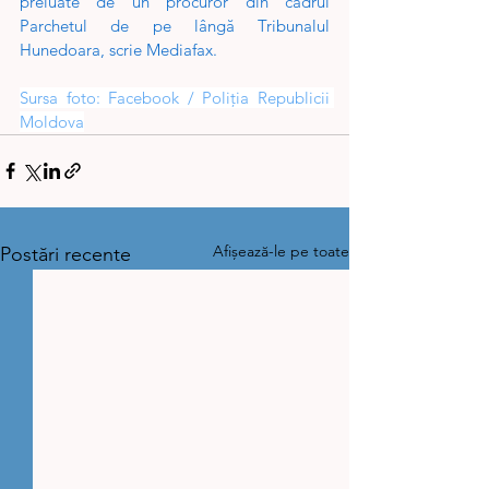
preluate de un procuror din cadrul 
Parchetul de pe lângă Tribunalul 
Hunedoara, scrie 
Mediafax
. 
Sursa foto: Facebook / Poliția Republicii 
Moldova
Afișează-le pe toate
Postări recente