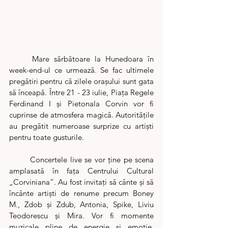
	Mare sărbătoare la Hunedoara în 
week-end-ul ce urmează. Se fac ultimele 
pregătiri pentru că zilele orașului sunt gata 
să înceapă. Între 21 - 23 iulie, Piața Regele 
Ferdinand I și Pietonala Corvin vor fi 
cuprinse de atmosfera magică. Autoritățile 
au pregătit numeroase surprize cu artiști 
pentru toate gusturile. 
	Concertele live se vor ține pe scena 
amplasată în fața Centrului Cultural 
„Corviniana”. Au fost invitați să cânte și să 
încânte artiști de renume precum Boney 
M., Zdob și Zdub, Antonia, Spike, Liviu 
Teodorescu și Mira. Vor fi momente 
muzicale pline de energie și emoție, 