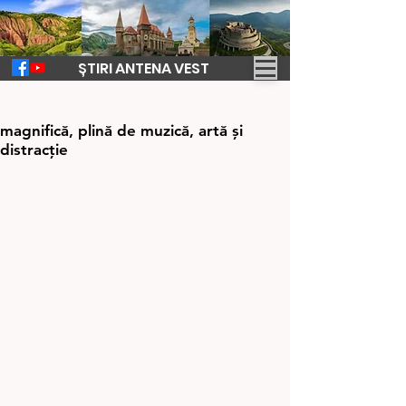
ȘTIRI ANTENA VEST
20 iul. 2023
1 min de citit
Zilele Hunedoarei 2023 - sărbătoare
magnifică, plină de muzică, artă și
distracție