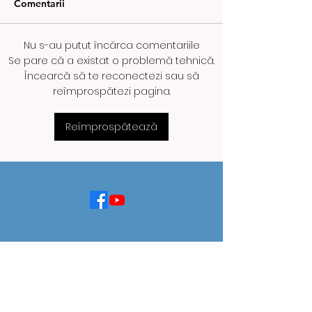
Comentarii
Nu s-au putut încărca comentariile
NOUA PLATFORMĂ „E-
TERMOCENTRA
Se pare că a existat o problemă tehnică.
SĂNĂTATEA MEA”,
PAROȘENI A RE
Încearcă să te reconectezi sau să
DISPONIBILĂ DE LA 1
VALEA JIULUI R
reîmprospătezi pagina.
SEPTEMBRIE
SISTEMUL ENE
NAȚIONAL
Reîmprospătează