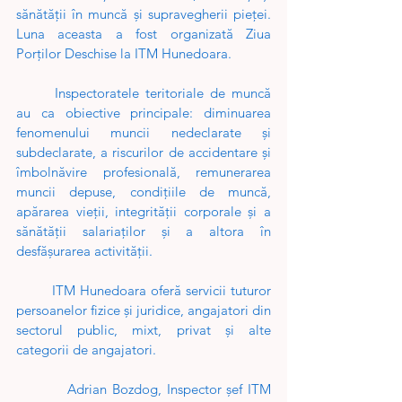
sănătăţii în muncă şi supravegherii pieţei. 
Luna aceasta a fost organizată Ziua 
Porților Deschise la ITM Hunedoara.
	Inspectoratele teritoriale de muncă 
au ca obiective principale: diminuarea 
fenomenului muncii nedeclarate și 
subdeclarate, a riscurilor de accidentare şi 
îmbolnăvire profesională, remunerarea 
muncii depuse, condițiile de muncă, 
apărarea vieții, integrității corporale și a 
sănătății salariaților și a altora în 
desfășurarea activității.
        ITM Hunedoara oferă servicii tuturor 
persoanelor fizice şi juridice, angajatori din 
sectorul public, mixt, privat şi alte 
categorii de angajatori.
          Adrian Bozdog, Inspector șef ITM 