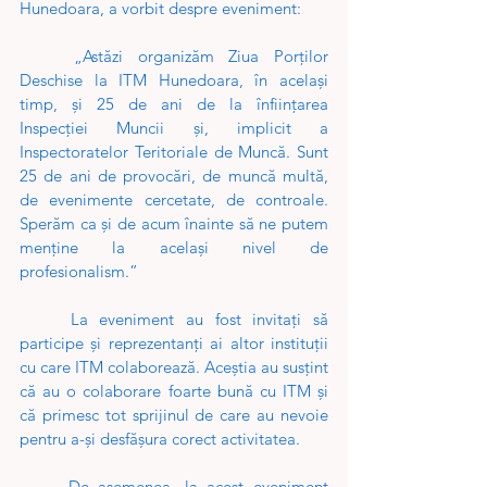
Hunedoara, a vorbit despre eveniment:
	„Astăzi organizăm Ziua Porților 
Deschise la ITM Hunedoara, în același 
timp, și 25 de ani de la înființarea 
Inspecției Muncii și, implicit a 
Inspectoratelor Teritoriale de Muncă. Sunt 
25 de ani de provocări, de muncă multă, 
de evenimente cercetate, de controale. 
Sperăm ca și de acum înainte să ne putem 
menține la același nivel de 
profesionalism.”
	La eveniment au fost invitați să 
participe și reprezentanți ai altor instituții 
cu care ITM colaborează. Aceștia au susțint 
că au o colaborare foarte bună cu ITM și 
că primesc tot sprijinul de care au nevoie 
pentru a-și desfășura corect activitatea.
	De asemenea, la acest eveniment 