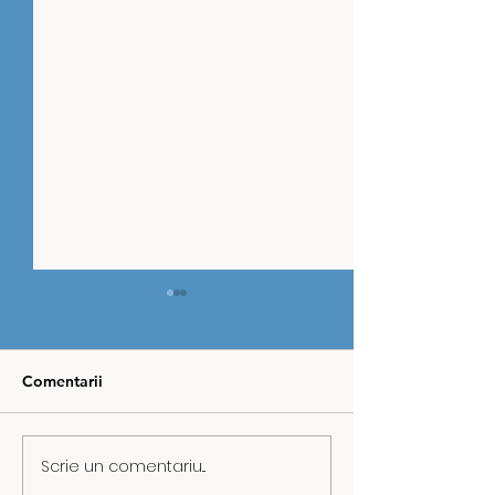
Comentarii
Scrie un comentariu...
ZIUA MINERULUI,
CAZ REVOLTĂT