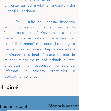
aniversar au fost invitați și angajatori din 
județul Hunedoara.
	Pe 11 iulie anul acesta, Inspecția 
Muncii a aniversat  25 de ani de la 
înființarea sa actuală. Prezența sa ca factor 
de echilibru pe piața muncii a însemnat 
condiții de muncă mai bune și mai sigure 
pentru lucrători, având drept consecință o 
diminuare considerabilă a accidentelor de 
muncă, relații de muncă echitabile între 
angajatori mai responsabili și salariați 
informați în privința drepturilor și 
obligațiilor ce le revin.
Afișează-le pe toate
Postări recente