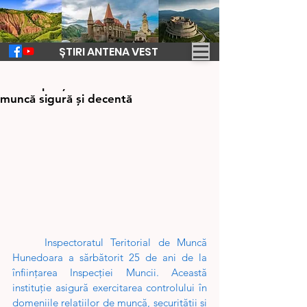
ȘTIRI ANTENA VEST
26 iul. 2024
2 min de citit
Ziua Inspecției Muncii - 25 de ani de
muncă sigură și decentă
	Inspectoratul Teritorial de Muncă 
Hunedoara a sărbătorit 25 de ani de la 
înființarea Inspecției Muncii. Această 
instituție asigură exercitarea controlului în 
domeniile relaţiilor de muncă, securităţii şi 