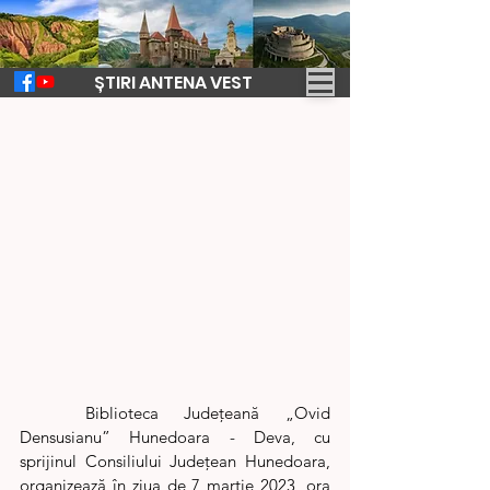
ȘTIRI ANTENA VEST
9 mar. 2023
2 min de citit
Bibliotecile anului 2022
	Biblioteca Județeană „Ovid 
Densusianu” Hunedoara - Deva, cu 
sprijinul Consiliului Județean Hunedoara, 
organizează în ziua de 7 martie 2023, ora 