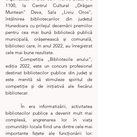
1100, la Centrul Cultural „Drăgan 
Muntean” Deva, Sala „Liviu Oros”, 
întâlnirea bibliotecarilor din județul 
Hunedoara cu prilejul decernării premiilor 
pentru cea mai bună bibliotecă publică 
municipală, orășenească și comunală, 
biblioteci care, în anul 2022, au înregistrat 
cele mai bune rezultate. 
	Competiția „Bibliotecile anului”, 
ediția 2022, este un concurs profesional 
destinat bibliotecilor publice din județ și 
este menită să stimuleze spiritul de 
competiție și de inițiativă ale fiecărui 
bibliotecar.   
	În era informatizării, activitatea 
bibliotecilor publice a devenit mult mai 
complexă, angrenarea lor în viața 
comunității locale fiind una dintre cele mai 
importante fațete ale funcționării lor. 