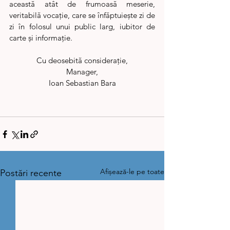
această atât de frumoasă meserie, 
veritabilă vocație, care se înfăptuiește zi de 
zi în folosul unui public larg, iubitor de 
carte și informație. 
Cu deosebită considerație,
Manager,
Ioan Sebastian Bara
Afișează-le pe toate
Postări recente