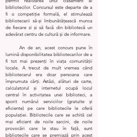
permit realizarea unui clasament al 
bibliotecilor. Concursul este departe de a 
fi o competiție formală, el stimulează 
bibliotecarii să-și îmbunătățească munca 
de fiecare zi și să facă din bibliotecă un 
adevărat centru de cultură și de informare. 
	An de an, acest concurs pune în 
lumină disponibilitatea bibliotecarilor de a 
fi tot mai prezenți în viața comunității 
locale. A trecut de mult vremea când 
bibliotecarul era doar persoana care 
împrumuta cărți. Astăzi, alături de carte, 
calculatorul și internetul ocupă locul 
central în activitatea unei biblioteci, a 
sporit numărul serviciilor (gratuite și 
eficiente) pe care bibliotecile le oferă 
populației. Bibliotecile care se achită cel 
mai eficient de noile sarcini, de noile 
provocări care le stau în față, sunt 
bibliotecile care se premiază prin acest 