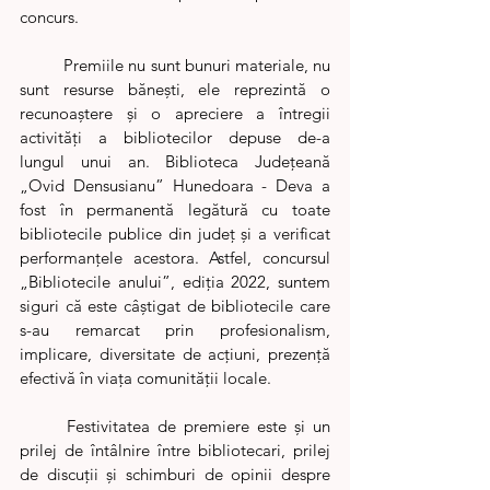
concurs. 
	Premiile nu sunt bunuri materiale, nu 
sunt resurse bănești, ele reprezintă o 
recunoaștere și o apreciere a întregii 
activități a bibliotecilor depuse de-a 
lungul unui an. Biblioteca Județeană 
„Ovid Densusianu” Hunedoara - Deva a 
fost în permanentă legătură cu toate 
bibliotecile publice din județ și a verificat 
performanțele acestora. Astfel, concursul 
„Bibliotecile anului”, ediția 2022, suntem 
siguri că este câștigat de bibliotecile care 
s-au remarcat prin profesionalism, 
implicare, diversitate de acțiuni, prezență 
efectivă în viața comunității locale.  
	Festivitatea de premiere este și un 
prilej de întâlnire între bibliotecari, prilej 
de discuții și schimburi de opinii despre 