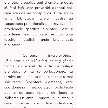
Bibliotecile publice sunt chemate, zi de zi, 
să facă față unor provocări cu totul noi, 
care erau de neconceput cu 20 de ani în 
urmă. Bibliotecarii zilelor noastre au 
capacitatea profesională de a rezolva atât 
problemele specifice bibliotecii, dar și 
probleme noi cu care se confruntă 
locuitorii localității unde funcționează 
biblioteca. 
	Concursul interbibliotecar 
„Bibliotecile anului” a fost inițiat și gândit 
tocmai cu scopul de a le da prilejul 
bibliotecarilor să se perfecționeze, să 
rezolve probleme tot mai complexe și mai 
solicitante. Biblioteca județeană, care 
coordonează metodologic bibliotecile 
publice de toate tipurile din județ, a 
elaborat un amplu punctaj și a stabilit 
criterii precise care, odată îndeplinite, 