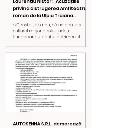
Laurențiu Nistor: ,,Acuzațiile
privind distrugerea Amfiteatrului
roman de la Ulpia Traiana
Sarmizegetusa sunt complet
<<Constat, din nou, că un demers
nefondate"
cultural major pentru județul
Hunedoara și pentru patrimoniul
național, unic în România, este folosit...
AUTOSENNA S.R.L. demarează