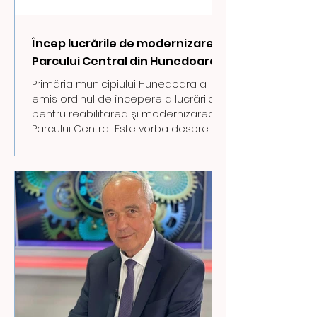
Încep lucrările de modernizare a
Parcului Central din Hunedoara
Primăria municipiului Hunedoara a
emis ordinul de începere a lucrărilor
pentru reabilitarea şi modernizarea
Parcului Central. Este vorba despre cel
mai vechi parc de mari dimensiuni din
oraş, amenajat între 1951 şi 1953.
Proiectul, care vizează şi zonele
adiacente de pe laturile sudică şi
nordică, are o valoare totală de
aproximativ 5,8 milioane de euro şi
este finanţat prin Programul Regional
Vest 2021 – 2027. Cu ajutorul acestei
finanţări, Parcul Central îşi va schimba
c