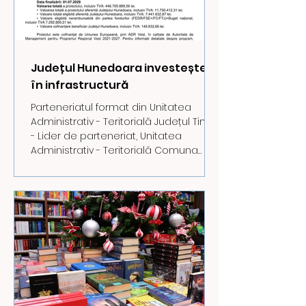
publicului în perioada 16 – 17 decem
Județul Hunedoara investește
în infrastructură
Parteneriatul format din Unitatea
Administrativ - Teritorială Județul Timiș
- Lider de parteneriat, Unitatea
Administrativ - Teritorială Comuna
Rusca Montană, Unitatea Administrativ
- Teritorială Comuna Zăvoi, Unitatea
Administrativ - Teritorială Județul
Caraș-Severin, Unitatea Administrativ -
Teritorială Comuna Curtea, Unitatea
Administrativ - Teritorială Comuna
Tomești și Unitatea Administrativ -
Teritorială Județul Hunedoara, în
calitate de Beneficiar și Agenția
pentru Dez