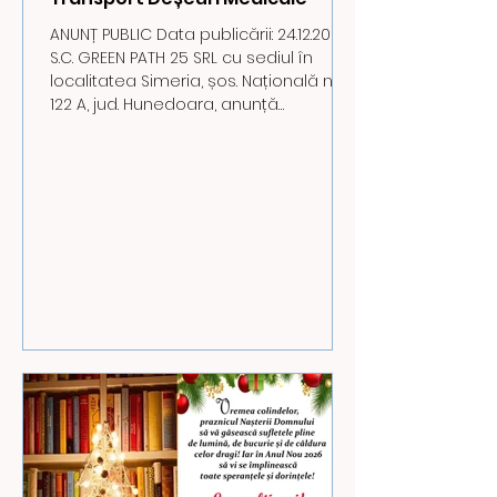
ANUNȚ PUBLIC Data publicării: 24.12.2025
S.C. GREEN PATH 25 SRL cu sediul în
localitatea Simeria, șos. Națională nr.
122 A, jud. Hunedoara, anunță
depunerea solicitării pentru
eliberarea autorizației de mediu
pentru obiectivul TRANSPORT DEȘEURI
MEDICALE situat LA NIVEL NAȚIONAL.
Informații se pot obține la sediul DJM
Hunedoara, din Deva, str. A. Vlaicu nr.
25, de luni până joi între orele 8–16, iar
vineri între orele 8–13. Eventualele
sesizări și reclamații pot fi depuse în t