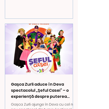
Gașca Zurli aduce în Deva
spectacolul „Șeful Casei” – o
experiență despre puterea
exemplului în familie
Gașca Zurli ajunge în Deva cu cel mai