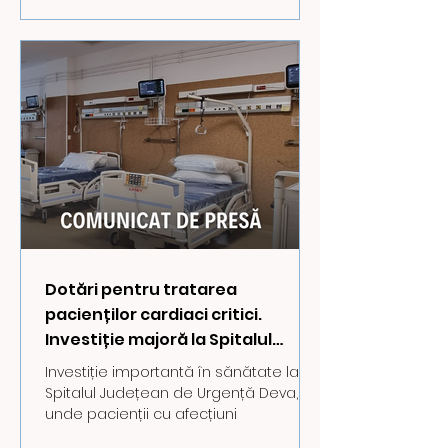
9A”
Dotări pentru tratarea
pacienților cardiaci critici.
Investiție majoră la Spitalul
Județean de Urgență Deva
Investiție importantă în sănătate la
Spitalul Județean de Urgență Deva,
unde pacienții cu afecțiuni
cardiovasculare critice vor beneficia