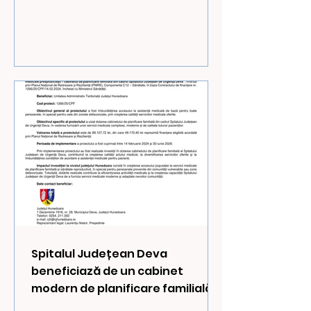
proiectului cu titlul „Extindere
rețea alimentare cu apă și
canalizare - zona Zăvoi
Spitalul Județean Deva
beneficiază de un cabinet
modern de planificare familială
prin fonduri PNRR