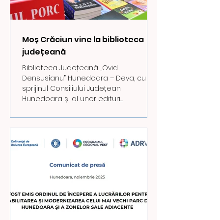
Moș Crăciun vine la biblioteca
județeană
Biblioteca Județeană „Ovid
Densusianu” Hunedoara – Deva, cu
sprijinul Consiliului Județean
Hunedoara și al unor edituri
prestigioase din țară, pregătește și în
acest sfârșit de an surprize frumoase
pentru cei mai tineri prieteni ai săi. An
de an, Moș Crăciun a fost darnic cu
micii noștri cititori atunci când au
trecut pragul bibliotecii și ne-am
bucurat de fiecare dată că am putut
să le facem o surpriză plăcută.
Crăciunul rămâne sărbătoarea iubirii,
a încrederii, a solidarit