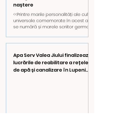
naștere
<<Printre marile personalități ale culturii
universale comemorate în acest an
se numără și marele scriitor german
Thomas Mann de la a...
Apa Serv Valea Jiului finalizează
lucrările de reabilitare a rețelelor
de apă și canalizare în Lupeni
Vest și la aducțiunea Braia