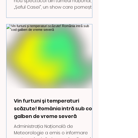
nou spectacol din turneul național,
„Șeful Casei”, un show care pornește
de la o întrebare simplă și extrem de
actuală: cum învățăm să avem grijă
unii de alții în familie, prin
responsabilitate, curaj și puterea
exemplului? Spectacolul va avea loc
în data de 16 mai, la Centrul Cultural
Drăgan Muntean, de la ora 11.00, într-un
format care aduce publicul mai
aproape de scenă. Construit ca o
experiență interactivă, spectacolul îi
pune pe c
Vin furtuni și temperaturi
scăzute! România intră sub cod
galben de vreme severă
Administrația Națională de
Meteorologie a emis o informare