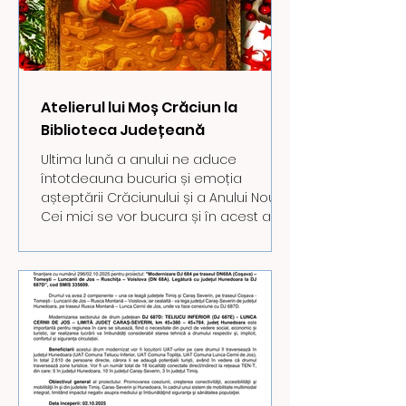
Atelierul lui Moș Crăciun la
Biblioteca Județeană
Ultima lună a anului ne aduce
întotdeauna bucuria și emoția
așteptării Crăciunului și a Anului Nou.
Cei mici se vor bucura și în acest an
de surprize și momente plăcute pe
care le oferă Biblioteca Județeană
„Ovid Densusianu” Hunedoara - Deva,
cu sprijinul Consiliului Județean
Hunedoara și în parteneriat cu
Colegiul Național „Decebal” din Deva.
Moș Crăciun este pregătit să
amenajeze un atelier în curtea
bibliotecii, atelier ce va fi deschis