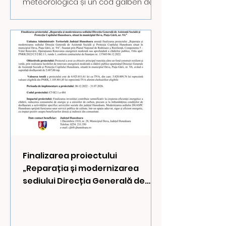
meteorologică și un cod galben de
instabilitate atmosferică pentru mai
multe regiuni din țară. Meteorologii
avertizează că urmează zile cu ploi
torențiale, vijelii, grindină și o răcire
accentuată a vremii. Informarea
meteorologică este valabilă în
intervalul 11 mai, ora 12:00 – 14 mai, ora
10:00 și vizează cea mai mare parte a
țării. Vor fi perioade cu averse
moderate cantitativ, descărcări
electrice și intensificări
Finalizarea proiectului
„Reparația și modernizarea
sediului Direcția Generală de
Asistență Socială și Protecția
Copilului Hunedoara, situat în
municipiul Deva, Piața Gării, nr.