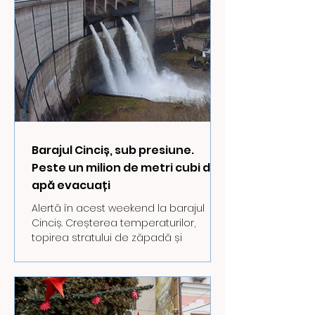
Pilonul VI. Politici pentru noua generație
/ Componenta C15: Educație /
Reforma 6: Actualizarea cadrului
legislativ pentru a asigura standarde
ecologice de proiectare, construcție
și dotare în sistemul de învățământ
preuniver
Barajul Cinciș, sub presiune.
Peste un milion de metri cubi de
apă evacuați
Alertă în acest weekend la barajul
Cinciș. Creșterea temperaturilor,
topirea stratului de zăpadă și
precipitațiile din ultimele zile au dus la
creșterea rapidă a nivelului apei din
lac. Pentru a preveni riscurile,
autoritățile au intervenit timp de două
zile consecutive prin deschiderea