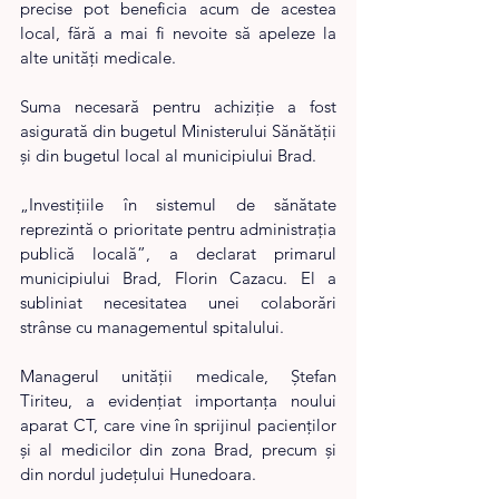
precise pot beneficia acum de acestea 
local, fără a mai fi nevoite să apeleze la 
alte unități medicale.
Suma necesară pentru achiziție a fost 
asigurată din bugetul Ministerului Sănătății 
și din bugetul local al municipiului Brad.
„Investițiile în sistemul de sănătate 
reprezintă o prioritate pentru administrația 
publică locală”, a declarat primarul 
municipiului Brad, Florin Cazacu. El a 
subliniat necesitatea unei colaborări 
strânse cu managementul spitalului.
Managerul unității medicale, Ștefan 
Tiriteu, a evidențiat importanța noului 
aparat CT, care vine în sprijinul pacienților 
și al medicilor din zona Brad, precum și 
din nordul județului Hunedoara.